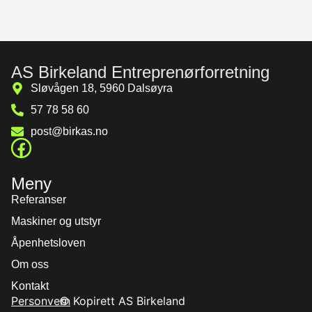
AS Birkeland Entreprenørforretning
Sløvågen 18, 5960 Dalsøyra
57 78 58 60
post@birkas.no
Meny
Referanser
Maskiner og utstyr
Åpenhetsloven
Om oss
Kontakt
Personvern
© Kopirett AS Birkeland